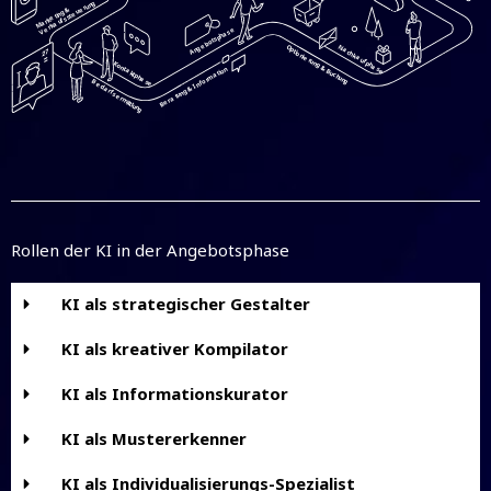
Verkaufssteuerung
Marketing &
Angebotsphase
Nachkaufphase
Optionierung & Buchung
Kontaktphase
Beratung & Information
Bedarfsermittlung
Rollen der KI in der Angebotsphase
KI als strategischer Gestalter
KI als kreativer Kompilator
KI als Informationskurator
KI als Mustererkenner
KI als Individualisierungs-Spezialist