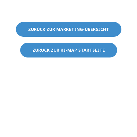
Über diese Buttons kommst du zurück zu folgenden Seiten:
ZURÜCK ZUR MARKETING-ÜBERSICHT
ZURÜCK ZUR KI-MAP STARTSEITE
Hinweise zu den Inhalten dieser Webseite:
Die Inhalte
dieser Webseite sind dienen ausschließlich der
Wissensweitergabe und wissenschaftlichen Zwecken. Sie
sind keine verbindlichen Empfehlungen oder rechtliche
Beratung. Für die Richtigkeit, Vollständigkeit oder Aktualität