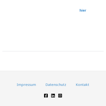
übernehmen wir keine Garantie. Die Nutzung von KI-Tools
erfolgt in eigener Verantwortung. Mehr dazu
hier
.
Quellenverzeichnis
Impressum
Datenschutz
Kontakt