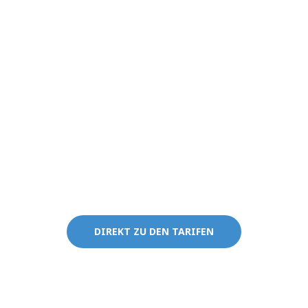
Bericht/Auswertung anzeigen).
Dort siehst du:
Öffnungs- und Klickraten
Heatmaps (wo wurde geklickt?)
KI-gestützte Empfehlungen für
Verbesserungen
Kosten:
DIREKT ZU DEN TARIFEN
Verschiedene Modelle; Preise gestaffelt nach
Kontakten
14-tägige Testversion