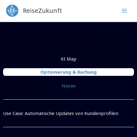
Zum
ReiseZukunft
Inhalt
springen
KI Map
Optionierung & Buchung
Navan
Use Case: Automatische Updates von Kundenprofilen