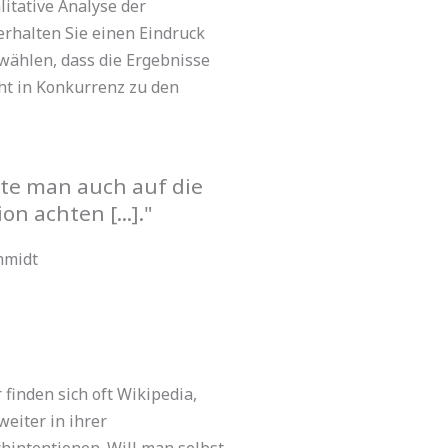
itative Analyse der
erhalten Sie einen Eindruck
 wählen, dass die Ergebnisse
ht in Konkurrenz zu den
lte man auch auf die
 achten [...]."
hmidt
finden sich oft Wikipedia,
eiter in ihrer
hintentionen. Will man selbst