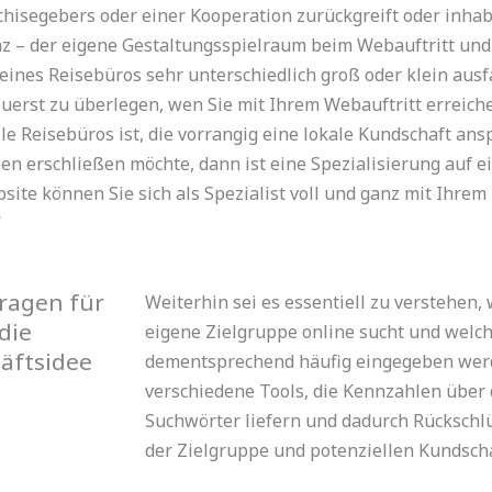
hisegebers oder einer Kooperation zurückgreift oder inha
z – der eigene Gestaltungsspielraum beim Webauftritt und 
ines Reisebüros sehr unterschiedlich groß oder klein aus
zuerst zu überlegen, wen Sie mit Ihrem Webauftritt erreiche
lle Reisebüros ist, die vorrangig eine lokale Kundschaft a
n erschließen möchte, dann ist eine Spezialisierung auf 
ite können Sie sich als Spezialist voll und ganz mit Ihre
“
fragen für
Weiterhin sei es essentiell zu verstehen,
die
eigene Zielgruppe online sucht und welch
häftsidee
dementsprechend häufig eingegeben werd
verschiedene Tools, die Kennzahlen über 
Suchwörter liefern und dadurch Rückschl
der Zielgruppe und potenziellen Kundscha