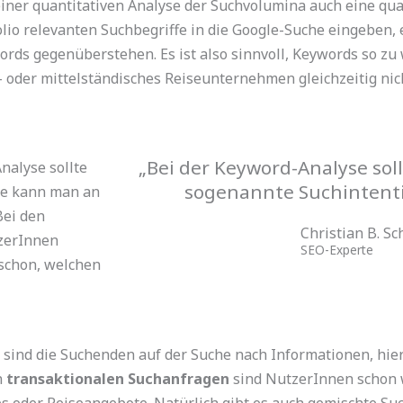
einer quantitativen Analyse der Suchvolumina auch eine qual
olio relevanten Suchbegriffe in die Google-Suche eingeben, 
words gegenüberstehen. Es ist also sinnvoll, Keywords so zu
- oder mittelständisches Reiseunternehmen gleichzeitig nic
„Bei der Keyword-Analyse sol
nalyse sollte
sogenannte Suchintention
se kann man an
Bei den
Christian B. Sc
zerInnen
SEO-Experte
 schon, welchen
sind die Suchenden auf der Suche nach Informationen, hier 
n
transaktionalen Suchanfragen
sind NutzerInnen schon w
s oder Reiseangebote. Natürlich gibt es auch gemischte Suc